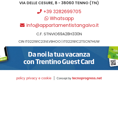
VIA DELLE CESURE, 8 - 38060 TENNO (TN)
+39 3282699705
Whatsapp
info@appartamentistangaivo.it
C.F. STNVIO69A28H330N
CIN IT022191C23VLV9HOO | IT022191C2TSCN7HUW
policy privacy e cookie
tecnoprogress.net
Concept by